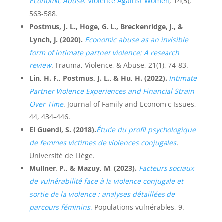
Economic Abuse
. Violence Against Women
, 14(5),
563-588.
Postmus, J. L., Hoge, G. L., Breckenridge, J., &
Lynch, J. (2020).
Economic abuse as an invisible
form of intimate partner violence: A research
review
. Trauma, Violence, & Abuse, 21(1), 74-83.
Lin, H. F., Postmus, J. L., & Hu, H. (2022).
Intimate
Partner Violence Experiences and Financial Strain
Over Time
. Journal of Family and Economic Issues,
44, 434–446.
El Guendi, S. (2018).
Étude du profil psychologique
de femmes victimes de violences conjugales
.
Université de Liège.
Mullner, P., & Mazuy, M. (2023).
Facteurs sociaux
de vulnérabilité face à la violence conjugale et
sortie de la violence : analyses détaillées de
parcours féminins
.
Populations vulnérables, 9.