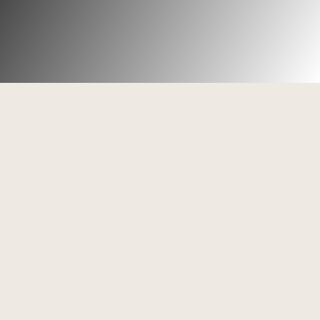
Code de déontologie des
psychologues français de 1996
actualisé et signé le 4 février 2012 par
16 organisations.
Préambule
respect de la personne humaine